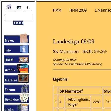
HMM
HMM 2009
1.Mannsc
Landesliga 08/09
SK Marmstorf - SKJE 5½:2½
Sonntag, 26.10.08
Spielort: Geschäftsstelle GW Harburg
Ergebnis:
SK Marmstorf
5½-
Hebbinghaus,
1
1
2287
½:
Holger