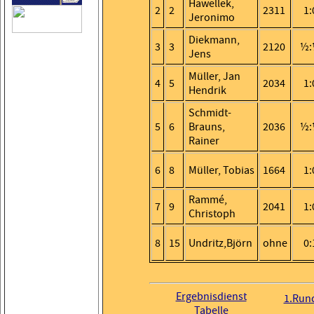
Hawellek,
2
2
2311
1:
Jeronimo
Diekmann,
3
3
2120
½:
Jens
Müller, Jan
4
5
2034
1:
Hendrik
Schmidt-
5
6
Brauns,
2036
½:
Rainer
6
8
Müller, Tobias
1664
1:
Rammé,
7
9
2041
1:
Christoph
8
15
Undritz,Björn
ohne
0:
Ergebnisdienst
1.Run
Tabelle