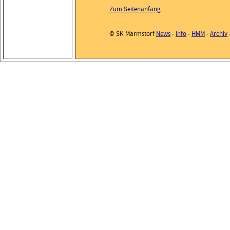
Zum Seitenanfang
© SK Marmstorf
News
-
Info
-
HMM
-
Archiv