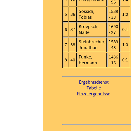
- 96
Sossidi,
1539
5
36
1:0
Tobias
- 33
Kroepsch,
1690
6
37
0:1
Malte
- 27
Steinbrecher,
1589
7
38
1:0
Jonathan
- 45
Funke,
1436
8
40
0:1
Hermann
- 16
Ergebnisdienst
Tabelle
Einzelergebnisse