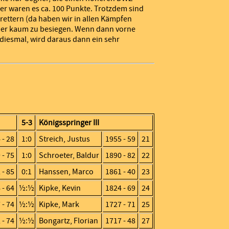
er waren es ca. 100 Punkte. Trotzdem sind
rettern (da haben wir in allen Kämpfen
sher kaum zu besiegen. Wenn dann vorne
 diesmal, wird daraus dann ein sehr
5-3
Königsspringer III
 - 28
1:0
Streich, Justus
1955 - 59
21
 - 75
1:0
Schroeter, Baldur
1890 - 82
22
 - 85
0:1
Hanssen, Marco
1861 - 40
23
 - 64
½:½
Kipke, Kevin
1824 - 69
24
 - 74
½:½
Kipke, Mark
1727 - 71
25
 - 74
½:½
Bongartz, Florian
1717 - 48
27