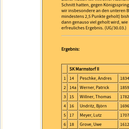
Schnitt hatten, gegen Königsspring
wir insbesondere an den unteren B
mindestens 2,5 Punkte geholt) bi
dann genauso viel geholt wird, wie
erfreuliches Ergebnis. (UG/30.03.)
Ergebnis:
SK Marmstorf II
1
14
Peschke, Andres
1834
2
14a
Werner, Patrick
1859
3
15
Willner, Thomas
1782
4
16
Undritz, Björn
1696
5
17
Meyer, Lutz
1707
6
18
Grove, Uwe
1612