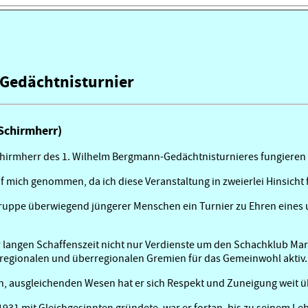
Gedächtnisturnier
(Schirmherr)
Schirmherr des 1. Wilhelm Bergmann-Gedächtnisturnieres fungieren 
uf mich genommen, da ich diese Veranstaltung in zweierlei Hinsicht
e Gruppe überwiegend jüngerer Menschen ein Turnier zu Ehren eine
r langen Schaffenszeit nicht nur Verdienste um den Schachklub Ma
n regionalen und überregionalen Gremien für das Gemeinwohl aktiv.
, ausgleichenden Wesen hat er sich Respekt und Zuneigung weit 
31 mit Gleichgesinnten gründete, war er fortan, bis zu seinem Le