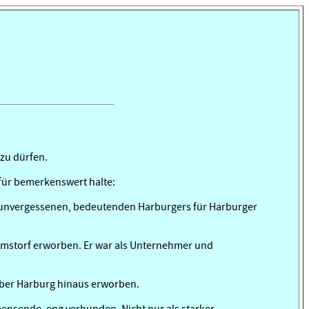
zu dürfen.
 für bemerkenswert halte:
s unvergessenen, bedeutenden Harburgers für Harburger
rmstorf erworben. Er war als Unternehmer und
über Harburg hinaus erworben.
bensende, eng verbunden. Nicht nur als starker