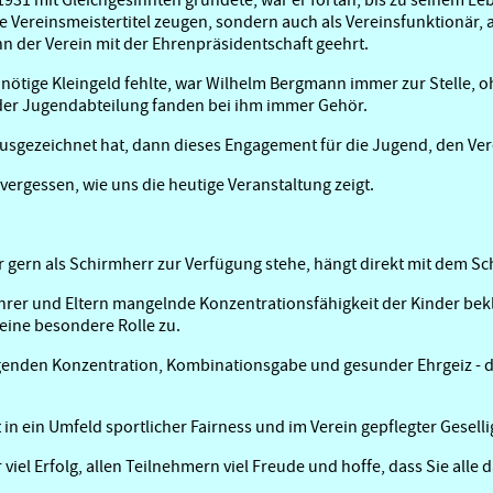
 Vereinsmeistertitel zeugen, sondern auch als Vereinsfunktionär, a
hn der Verein mit der Ehrenpräsidentschaft geehrt.
nötige Kleingeld fehlte, war Wilhelm Bergmann immer zur Stelle, 
der Jugendabteilung fanden bei ihm immer Gehör.
usgezeichnet hat, dann dieses Engagement für die Jugend, den V
vergessen, wie uns die heutige Veranstaltung zeigt.
er gern als Schirmherr zur Verfügung stehe, hängt direkt mit dem
hrer und Eltern mangelnde Konzentrationsfähigkeit der Kinder bek
eine besondere Rolle zu.
enden Konzentration, Kombinationsgabe und gesunder Ehrgeiz - die
in ein Umfeld sportlicher Fairness und im Verein gepflegter Geselli
viel Erfolg, allen Teilnehmern viel Freude und hoffe, dass Sie al