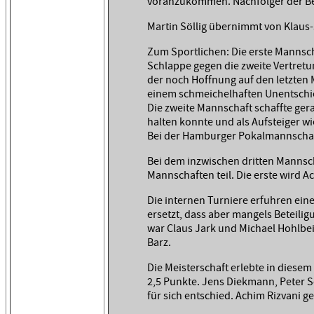
voranzukommen. Nachfolger der Bei
Martin Söllig übernimmt von Klaus
Zum Sportlichen: Die erste Mannscha
Schlappe gegen die zweite Vertretung
der noch Hoffnung auf den letzten 
einem schmeichelhaften Unentschie
Die zweite Mannschaft schaffte gera
halten konnte und als Aufsteiger w
Bei der Hamburger Pokalmannschaft
Bei dem inzwischen dritten Mannsc
Mannschaften teil. Die erste wird Ac
Die internen Turniere erfuhren ein
ersetzt, dass aber mangels Beteil
war Claus Jark und Michael Hohlbe
Barz.
Die Meisterschaft erlebte in diese
2,5 Punkte. Jens Diekmann, Peter S
für sich entschied. Achim Rizvani g