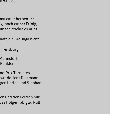
itzender).
 mit einer herben 1:7
gt noch ein 5:3 Erfolg,
ungen reichte es nur zu
ft, die Kreisliga nicht
Ahrensburg.
 Marmstorfer
9 Punkten.
nd-Prix-Turnieres
er wurde Jens Diekmann
ürgen Herlan und Stephan
ten und den Letzten nur
as Holger Fabig zu Null