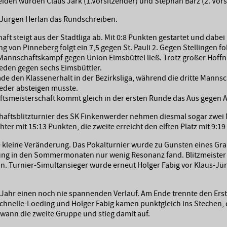
den wurden Claus Jark (1.Vorsitzender) und Stephan Barz (2. Vors
-Jürgen Herlan das Rundschreiben.
ft steigt aus der Stadtliga ab. Mit 0:8 Punkten gestartet und dabei
 von Pinneberg folgt ein 7,5 gegen St. Pauli 2. Gegen Stellingen fol
Mannschaftskampf gegen Union Eimsbüttel ließ. Trotz großer Hoffn
den gegen sechs Eimsbüttler.
de den Klassenerhalt in der Bezirksliga, während die dritte Mannscha
ieder absteigen musste.
smeisterschaft kommt gleich in der ersten Runde das Aus gegen 
haftsblitzturnier des SK Finkenwerder nehmen diesmal sogar zwei
hter mit 15:13 Punkten, die zweite erreicht den elften Platz mit 9:1
e kleine Veränderung. Das Pokalturnier wurde zu Gunsten eines Gra
igung in den Sommermonaten nur wenig Resonanz fand. Blitzmeist
in. Turnier-Simultansieger wurde erneut Holger Fabig vor Klaus-J
m Jahr einen noch nie spannenden Verlauf. Am Ende trennte den Ers
chnelle-Loeding und Holger Fabig kamen punktgleich ins Stechen, d
ewann die zweite Gruppe und stieg damit auf.