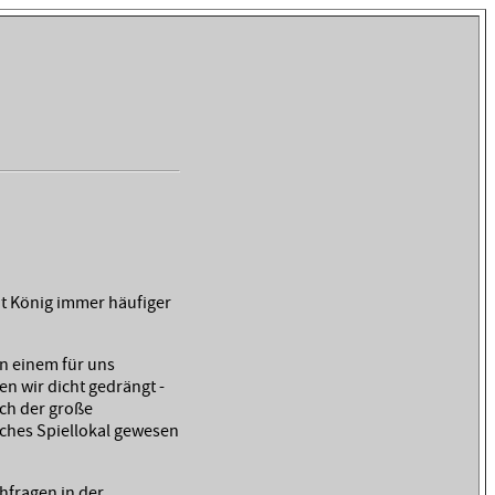
ut König immer häufiger
in einem für uns
n wir dicht gedrängt -
ch der große
iches Spiellokal gewesen
hfragen in der