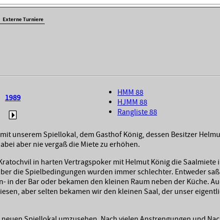
HMM 88
1989
HJMM 88
Rangliste 88
 mit unserem Spiellokal, dem Gasthof König, dessen Besitzer Helm
abei aber nie vergaß die Miete zu erhöhen.
Kratochvil in harten Vertragspoker mit Helmut König die Saalmiete 
aber die Spielbedingungen wurden immer schlechter. Entweder saße
- in der Bar oder bekamen den kleinen Raum neben der Küche. Au
esen, aber selten bekamen wir den kleinen Saal, der unser eigentl
 neuen Spiellokal umzusehen. Nach vielen Anstrengungen und Nac