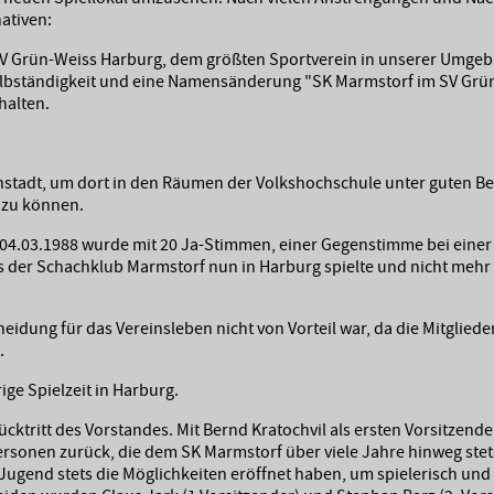
ativen:
SV Grün-Weiss Harburg, dem größten Sportverein in unserer Umge
elbständigkeit und eine Namensänderung "SK Marmstorf im SV Grün
halten.
nstadt, um dort in den Räumen der Volkshochschule unter guten B
n zu können.
04.03.1988 wurde mit 20 Ja-Stimmen, einer Gegenstimme bei einer 
ss der Schachklub Marmstorf nun in Harburg spielte und nicht mehr
heidung für das Vereinsleben nicht von Vorteil war, da die Mitglieder
.
ge Spielzeit in Harburg.
ktritt des Vorstandes. Mit Bernd Kratochvil als ersten Vorsitzende
rsonen zurück, die dem SK Marmstorf über viele Jahre hinweg stets v
Jugend stets die Möglichkeiten eröffnet haben, um spielerisch un