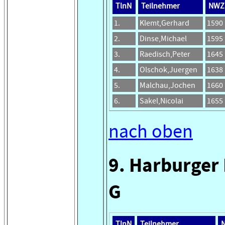
TlnN
Teilnehmer
NWZ
1.
Klemt,Gerhard
1590
2.
Dinse,Michael
1595
3.
Raedisch,Peter
1645
4.
Olschok,Juergen
1638
5.
Malchau,Jochen
1660
6.
Sakel,Nicolai
1655
nach oben
9. Harburger
G
TlnN
Teilnehmer