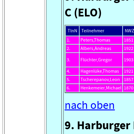
C (ELO)
TlnN
Teilnehmer
NW
1.
Peters,Thomas
1851
2.
Albers,Andreas
1922
3.
Flüchter,Gregor
1903
4.
Hagenlüke,Thomas
1921
5.
Tscherepanov,Leon
1857
6.
Henkemeier,Michael
1870
nach oben
9. Harburger