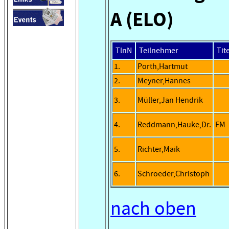
A (ELO)
TlnN
Teilnehmer
Tit
1.
Porth,Hartmut
2.
Meyner,Hannes
3.
Müller,Jan Hendrik
4.
Reddmann,Hauke,Dr.
FM
5.
Richter,Maik
6.
Schroeder,Christoph
nach oben