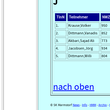
J
TlnN
Teilnehmer
NWZ
1.
Krause,Volker
950
2.
Dittmann,Vanadis
852
3.
Akbari,Sajad Ali
773
4.
Jacobsen,Jörg
934
5.
Dittmann,Willi
804
nach oben
© SK Marmstorf
News
-
Info
-
HMM
-
Archiv
-