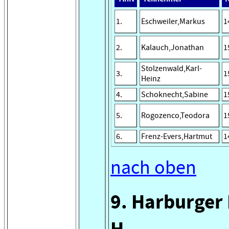
1.
Eschweiler,Markus
1
2.
Kalauch,Jonathan
1
Stolzenwald,Karl-
3.
1
Heinz
4.
Schoknecht,Sabine
1
5.
Rogozenco,Teodora
1
6.
Frenz-Evers,Hartmut
1
nach oben
9. Harburger
H