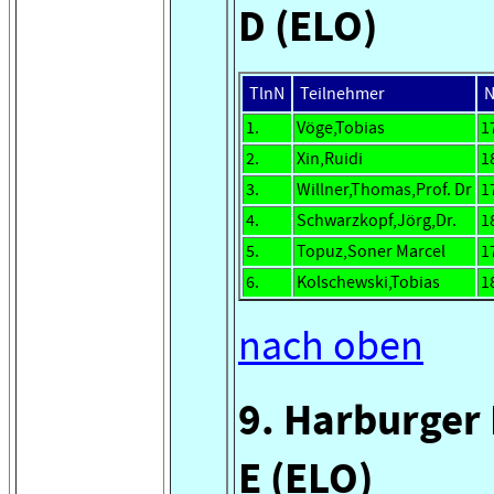
D (ELO)
TlnN
Teilnehmer
1.
Vöge,Tobias
1
2.
Xin,Ruidi
1
3.
Willner,Thomas,Prof. Dr
1
4.
Schwarzkopf,Jörg,Dr.
1
5.
Topuz,Soner Marcel
1
6.
Kolschewski,Tobias
1
nach oben
9. Harburger
E (ELO)