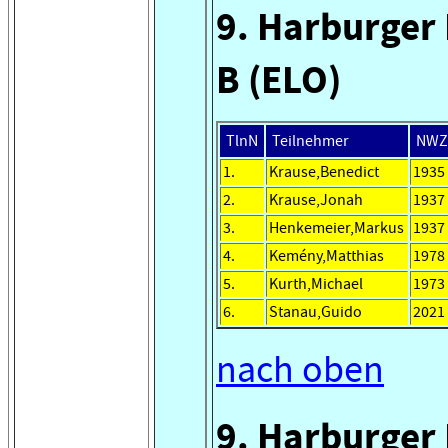
9. Harburger
B (ELO)
TlnN
Teilnehmer
NWZ
1.
Krause,Benedict
1935
2.
Krause,Jonah
1937
3.
Henkemeier,Markus
1937
4.
Kemény,Matthias
1978
5.
Kurth,Michael
1973
6.
Stanau,Guido
2021
nach oben
9. Harburger