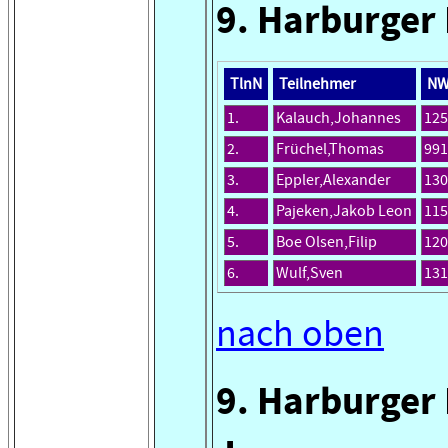
9. Harburger 
TlnN
Teilnehmer
N
1.
Kalauch,Johannes
125
2.
Früchel,Thomas
991
3.
Eppler,Alexander
130
4.
Pajeken,Jakob Leon
115
5.
Boe Olsen,Filip
120
6.
Wulf,Sven
131
nach oben
9. Harburger