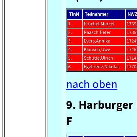
TlnN
Teilnehmer
NW
1.
Früchel,Marcel
1765
2.
Raasch,Peter
1735
3.
Evers,Annika
1724
4.
Klausch,Uwe
1746
5.
Schütte,Ulrich
1714
6.
Egelriede,Nikolas
1770
nach oben
9. Harburger
F