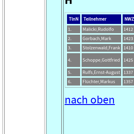
TlnN
Teilnehmer
NWZ
1.
Malicki,Rudolfo
1412
2.
Gorbach,Mark
1423
3.
Stolzenwald,Frank
1410
4.
Schoppe,Gottfried
1425
5.
Rulfs,Ernst-August
1337
6.
Flüchter,Markus
1357
nach oben