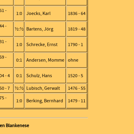
61 -
1:0
Joecks, Karl
1836 - 64
44 -
½:½
Bartens, Jörg
1819 - 48
31 -
1:0
Schrecke, Ernst
1790 - 1
59 -
0:1
Andersen, Momme
ohne
04 - 4
0:1
Schulz, Hans
1520 - 5
50 - 7
½:½
Lubisch, Gerwalt
1476 - 55
75 -
1:0
Berking, Bernhard
1479 - 11
egen Blankenese