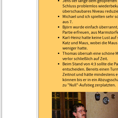
Jens lief lange dem geopferten
Schluss problemlos wiederbeka
überschaubares Niveau reduzier
Michael und ich spielten sehr s
aus 7.
Björn wurde einfach überrannt.
Partie erfreuen, aus Marmstorf
Karl-Heinz hatte keine Lust auf
Katz und Maus, wobei die Maus 
weniger hatte.
Thomas übersah eine schöne Ma
verlor schließlich auf Zeit.
Beim Stand von 4:3 sollte die 
entscheiden. Bereits einen Turm
Zeitnot und hätte mindestens e
können bis er in ein Abzugssch
zu "Null"-Aufstieg zerplatzten.