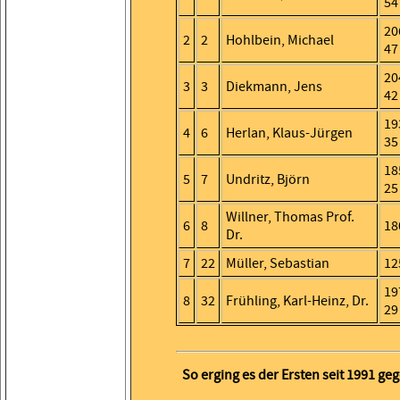
54
20
2
2
Hohlbein, Michael
47
20
3
3
Diekmann, Jens
42
19
4
6
Herlan, Klaus-Jürgen
35
18
5
7
Undritz, Björn
25
Willner, Thomas Prof.
6
8
18
Dr.
7
22
Müller, Sebastian
12
19
8
32
Frühling, Karl-Heinz, Dr.
29
So erging es der Ersten seit 1991 g