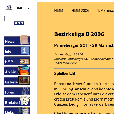
HMM
HMM 2006
1.Mannsc
Bezirksliga B 2006
Pinneberger SC II - SK Marmst
Donnerstag, 18.05.06
Spielort: Pinneberger SC – Gemeindehaus St
25421 Pinneberg
Spielbericht
Bereits nach vier Stunden führten w
in Führung. Anschließend konnte M
Erfolge dem Tabellenführer die erst
ersten Brett Remis und Björn mach
Ganzen. Ledig Thomas verdarb sein
Glücklicherweise machen wir uns 