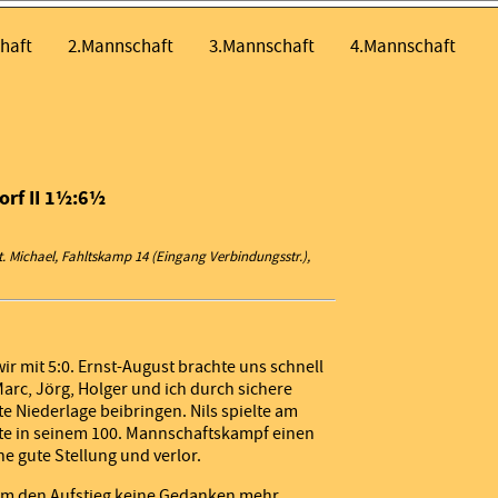
haft
2.Mannschaft
3.Mannschaft
4.Mannschaft
orf II 1½:6½
. Michael, Fahltskamp 14 (Eingang Verbindungsstr.),
ir mit 5:0. Ernst-August brachte uns schnell
arc, Jörg, Holger und ich durch sichere
e Niederlage beibringen. Nils spielte am
te in seinem 100. Mannschaftskampf einen
e gute Stellung und verlor.
um den Aufstieg keine Gedanken mehr.