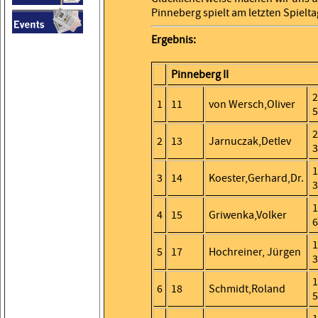
Pinneberg spielt am letzten Spielta
Ergebnis:
Pinneberg II
2
1
11
von Wersch,Oliver
5
2
2
13
Jarnuczak,Detlev
3
1
3
14
Koester,Gerhard,Dr.
3
1
4
15
Griwenka,Volker
6
1
5
17
Hochreiner, Jürgen
3
1
6
18
Schmidt,Roland
5