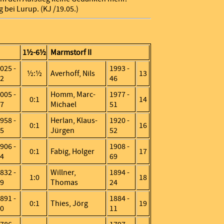
g bei Lurup. (KJ /19.05.)
1½-6½
Marmstorf II
025 -
1993 -
½:½
Averhoff, Nils
13
2
46
005 -
Homm, Marc-
1977 -
0:1
14
7
Michael
51
958 -
Herlan, Klaus-
1920 -
0:1
16
5
Jürgen
52
906 -
1908 -
0:1
Fabig, Holger
17
4
69
832 -
Willner,
1894 -
1:0
18
9
Thomas
24
891 -
1884 -
0:1
Thies, Jörg
19
0
11