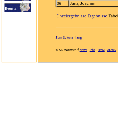
36
Janz, Joachim
Einzelergebnisse
Ergebnisse
Tabel
Zum Seitenanfang
© SK Marmstorf
News
-
Info
-
HMM
-
Archiv