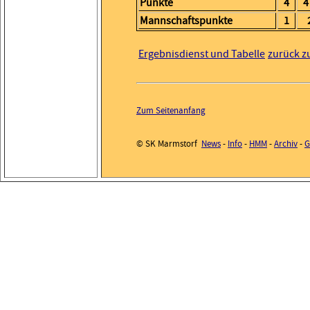
Punkte
4
4
Mannschaftspunkte
1
Ergebnisdienst und Tabelle
zurück z
Zum Seitenanfang
© SK Marmstorf
News
-
Info
-
HMM
-
Archiv
-
G