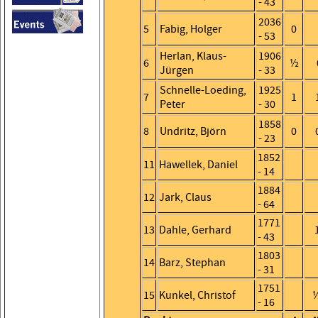
- 43
2036
5
Fabig, Holger
0
- 53
Herlan, Klaus-
1906
6
½
Jürgen
- 33
Schnelle-Loeding,
1925
7
1
Peter
- 30
1858
8
Undritz, Björn
0
- 23
1852
11
Hawellek, Daniel
- 14
1884
12
Jark, Claus
- 64
1771
13
Dahle, Gerhard
- 43
1803
14
Barz, Stephan
- 31
1751
15
Kunkel, Christof
- 16