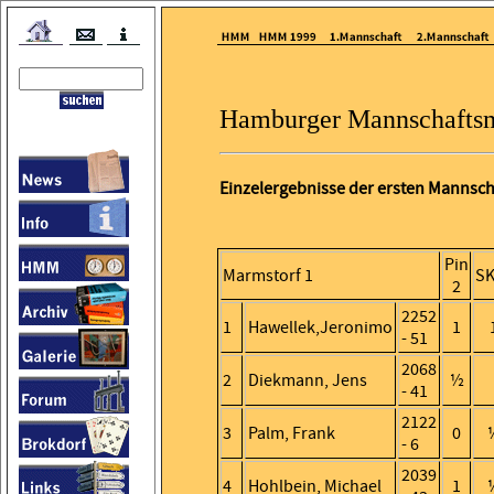
Hamburger Mannschaftsm
Einzelergebnisse der ersten Mannscha
Pin
Marmstorf 1
SK
2
2252
1
Hawellek,Jeronimo
1
- 51
2068
2
Diekmann, Jens
½
- 41
2122
3
Palm, Frank
0
- 6
2039
4
Hohlbein, Michael
1