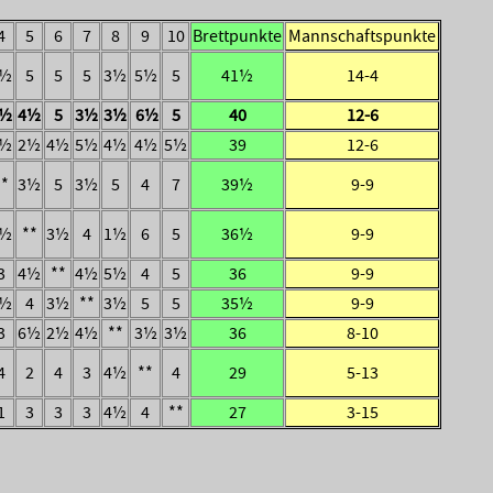
4
5
6
7
8
9
10
Brettpunkte
Mannschaftspunkte
4½
5
5
5
3½
5½
5
41½
14-4
4½
4½
5
3½
3½
6½
5
40
12-6
3½
2½
4½
5½
4½
4½
5½
39
12-6
**
3½
5
3½
5
4
7
39½
9-9
4½
**
3½
4
1½
6
5
36½
9-9
3
4½
**
4½
5½
4
5
36
9-9
4½
4
3½
**
3½
5
5
35½
9-9
3
6½
2½
4½
**
3½
3½
36
8-10
4
2
4
3
4½
**
4
29
5-13
1
3
3
3
4½
4
**
27
3-15