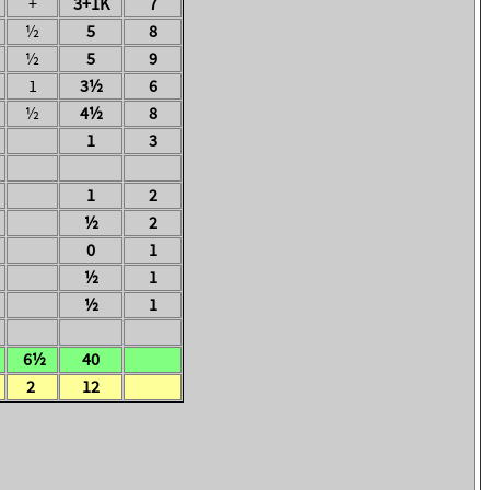
+
3+1K
7
½
5
8
½
5
9
1
3½
6
½
4½
8
1
3
1
2
½
2
0
1
½
1
½
1
6½
40
2
12