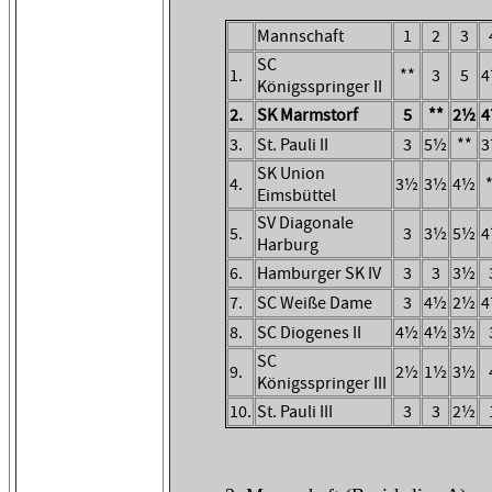
Mannschaft
1
2
3
SC
1.
**
3
5
Königsspringer II
2.
SK Marmstorf
5
**
2½
3.
St. Pauli II
3
5½
**
SK Union
4.
3½
3½
4½
Eimsbüttel
SV Diagonale
5.
3
3½
5½
Harburg
6.
Hamburger SK IV
3
3
3½
7.
SC Weiße Dame
3
4½
2½
8.
SC Diogenes II
4½
4½
3½
SC
9.
2½
1½
3½
Königsspringer III
10.
St. Pauli III
3
3
2½