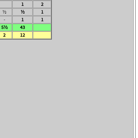
1
2
½
½
1
-
1
1
5½
43
2
12