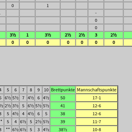
0
1
.
-
0
0
3½
1
3½
2½
2½
3
2½
0
0
0
0
0
0
0
4
5
6
7
8
9
10
Brettpunkte
Mannschaftspunkte
6
6½
5½
7
4½
6
4½
50
17-1
4½
2½
3½
5
6½
5½
5½
41
12-6
3
5
4½
4
4½
6
5
38
12-6
**
5
4
6½
5
2½
5½
39
11-7
3
**
6½
6½
5
3
4½
38½
10-8