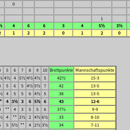
1
0
1
½
4
6
6
3
4
5½
3½
2
1
2
2
0
1
2
0
4
5
6
7
8
9
10
Brettpunkte
Mannschaftspunkte
½
4½
4
5½
4½
4½
5
42½
15-3
4
5
6
5
4½
5½
7
42
13-5
½
4
5
5
6
4½
5
38
13-5
*
4
3½
3
6
5½
6
43
12-6
4
**
4
3
5
5
6
37½
9-9
½
4
**
2½
2
4½
6½
33
8-10
5
5
5½
**
4
2½
3½
34
7-11