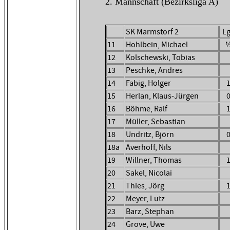
2. Mannschaft (Bezirksliga A)
SK Marmstorf
2
L
11
Hohlbein, Michael
12
Kolschewski, Tobias
13
Peschke, Andres
14
Fabig, Holger
15
Herlan, Klaus-Jürgen
16
Böhme, Ralf
17
Müller, Sebastian
18
Undritz, Björn
18a
Averhoff, Nils
19
Willner, Thomas
20
Sakel, Nicolai
21
Thies, Jörg
22
Meyer, Lutz
23
Barz, Stephan
24
Grove, Uwe