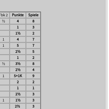
Fbk 2
Punkte
Spiele
½
4
8
1
3
1½
2
1
4
7
1
5
7
2½
5
1
2
½
3½
8
2½
4
1
5+1K
9
2
2
1
1
2½
3
1
1½
3
2½
3