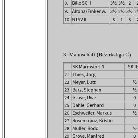
8.
Bille SC II
3½
3½
2
9.
Altona/Finkenw.
3½
2½
3½
2
10.
NTSV II
3
1
3
3. Mannschaft (Bezirksliga C)
SK Marmstorf 3
SKJE
21
Thies, Jörg
22
Meyer, Lutz
½
23
Barz, Stephan
½
24
Grove, Uwe
0
25
Dahle, Gerhard
0
26
Eschweiler, Markus
½
27
Rosenkranz, Kristin
28
Müller, Bodo
½
29
Grove, Manfred
0