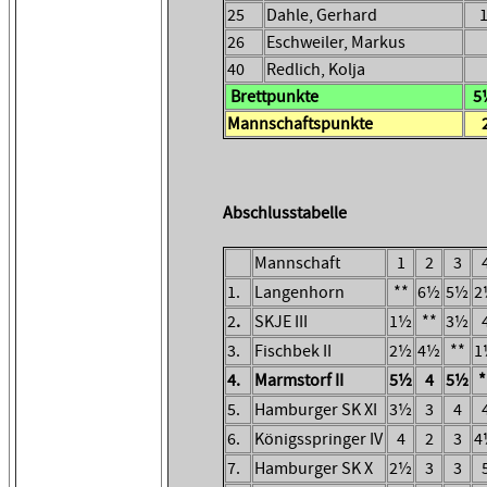
25
Dahle, Gerhard
26
Eschweiler, Markus
40
Redlich, Kolja
Brettpunkte
5
Mannschaftspunkte
Abschlusstabelle
Mannschaft
1
2
3
1.
Langenhorn
**
6½
5½
2
2
.
SKJE III
1½
**
3½
3.
Fischbek II
2½
4½
**
1
4.
Marmstorf II
5½
4
5½
*
5.
Hamburger SK XI
3½
3
4
6.
Königsspringer IV
4
2
3
4
7.
Hamburger SK X
2½
3
3