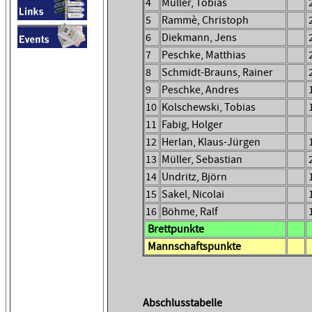
4
Müller, Tobias
5
Rammè, Christoph
6
Diekmann, Jens
7
Peschke, Matthias
8
Schmidt-Brauns, Rainer
9
Peschke, Andres
10
Kolschewski, Tobias
11
Fabig, Holger
12
Herlan, Klaus-Jürgen
13
Müller, Sebastian
14
Undritz, Björn
15
Sakel, Nicolai
16
Böhme, Ralf
Brettpunkte
Mannschaftspunkte
Abschlusstabelle