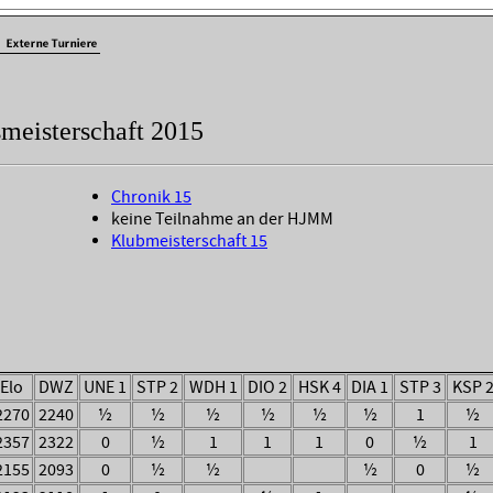
meisterschaft 2015
Chronik 15
keine Teilnahme an der HJMM
Klubmeisterschaft 15
Elo
DWZ
UNE 1
STP 2
WDH 1
DIO 2
HSK 4
DIA 1
STP 3
KSP 
2270
2240
½
½
½
½
½
½
1
½
2357
2322
0
½
1
1
1
0
½
1
2155
2093
0
½
½
½
0
½