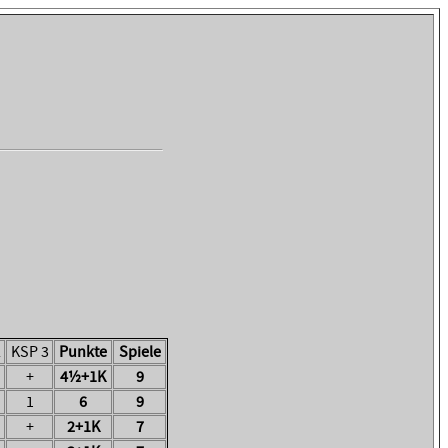
2
KSP 3
Punkte
Spiele
+
4½+1K
9
1
6
9
+
2+1K
7