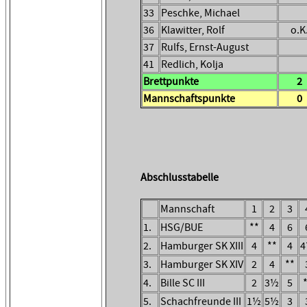
33
Peschke, Michael
36
Klawitter, Rolf
o.K
37
Rulfs, Ernst-August
41
Redlich, Kolja
Brettpunkte
2
Mannschaftspunkte
0
Abschlusstabelle
Mannschaft
1
2
3
1.
HSG/BUE
**
4
6
2.
Hamburger SK XIII
4
**
4
3.
Hamburger SK XIV
2
4
**
4.
Bille SC III
2
3½
5
5.
Schachfreunde III
1½
5½
3