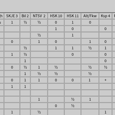
gh
SKJE 3
Bil 2
NTSV 2
HSK 10
HSK 11
Alt/Fkw
Ksp 4
½
1
½
½
0
1
0
1
0
0
½
1
1
0
1
0
1
0
0
½
1
1
½
1
1
1
½
0
0
1
0
0
0
½
1
½
½
½
1
½
½
½
1
0
1
1
0
0
1
+
1
1
1
1
½
1
0
½
1
½
1