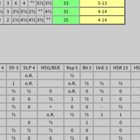
2
3
6
4
**
5½
3½
33
5-13
½
3
3½
5½
2½
**
4½
31
4-14
2
2
1½
4½
4½
3½
**
25
4-14
 4
Sfr 3
St.P 4
HSG/BUE
Ksp 5
Bil 3
UnE 3
HSK 13
HS
o.K.
½
1
o.K.
o.K.
½
½
½
½
½
0
o.K.
0
½
0
0
0
½
1
½
1
0
½
0
+
0
0
-
½
½
o.K.
½
½
1
1
0
½
1
0
½
½
½
0
0
0
½
0
0
½
0
½