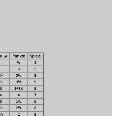
K 14
Punkte
Spiele
½
1
3
5
½
2½
8
½
3½
9
0
1+1K
8
0
4
7
0
1½
5
½
2½
8
½
2
8