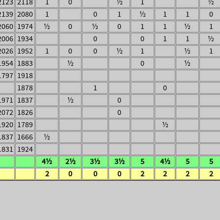
2123
2118
1
0
½
1
½
2139
2080
1
0
1
½
1
1
0
2060
1974
½
0
½
0
1
1
½
1
2006
1934
0
0
1
1
½
2026
1952
1
0
0
½
1
½
1
1954
1883
½
0
½
1797
1918
1878
1
0
1971
1837
½
0
2072
1826
0
1920
1789
½
1837
1666
½
1831
1924
4½
2½
3½
3½
5
4½
5
5
2
0
0
0
2
2
2
2