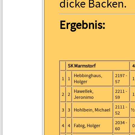
dicke Backen.
Ergebnis:
SK Marmstorf
4
Hebbinghaus,
2197 -
1
1
1
Holger
57
Hawellek,
2211 -
2
2
1
Jeronimo
59
2111 -
3
3
Hohlbein, Michael
½
52
2034 -
4
4
Fabig, Holger
0
60