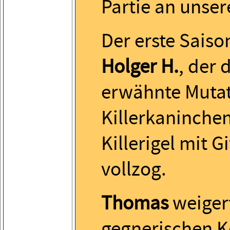
Partie an unser
Der erste Saiso
Holger H.
, der 
erwähnte Muta
Killerkaninche
Killerigel mit G
vollzog.
Thomas
weigert
gegnerischen K