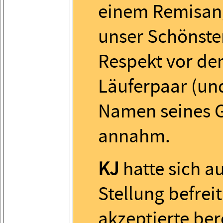
einem Remisan
unser Schönste
Respekt vor d
Läuferpaar (u
Namen seines 
annahm.
KJ
hatte sich a
Stellung befrei
akzeptierte ber