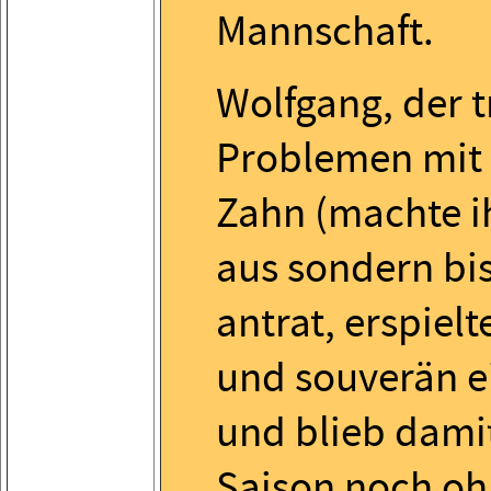
Mannschaft.
Wolfgang, der t
Problemen mit
Zahn (machte i
aus sondern bis
antrat, erspielt
und souverän e
und blieb damit
Saison noch o