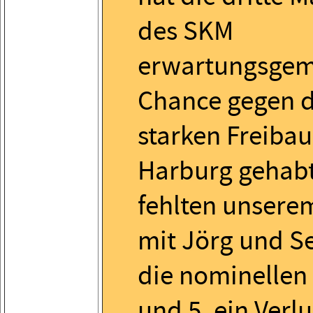
des SKM
erwartungsgem
Chance gegen d
starken Freiba
Harburg gehabt
fehlten unser
mit Jörg und S
die nominellen 
und 5, ein Verlu