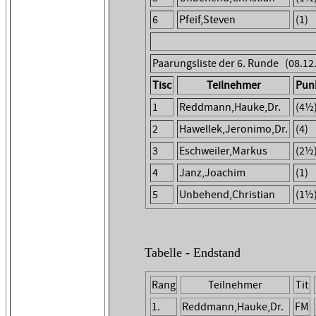
6
Pfeif,Steven
(1)
Paarungsliste der 6. Runde (08.12
Tisc
Teilnehmer
Pun
1
Reddmann,Hauke,Dr.
(4½
2
Hawellek,Jeronimo,Dr.
(4)
3
Eschweiler,Markus
(2½
4
Janz,Joachim
(1)
5
Unbehend,Christian
(1½
Tabelle - Endstand
Rang
Teilnehmer
Tit
1.
Reddmann,Hauke,Dr.
FM