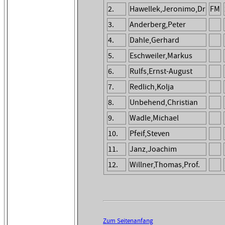
2.
Hawellek,Jeronimo,Dr
FM
3.
Anderberg,Peter
4.
Dahle,Gerhard
5.
Eschweiler,Markus
6.
Rulfs,Ernst-August
7.
Redlich,Kolja
8.
Unbehend,Christian
9.
Wadle,Michael
10.
Pfeif,Steven
11.
Janz,Joachim
12.
Willner,Thomas,Prof.
Zum Seitenanfang