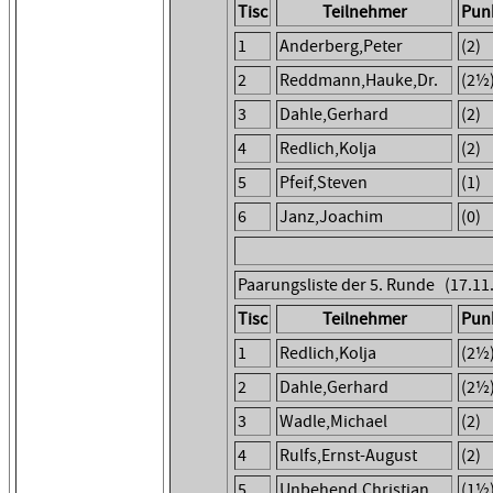
Tisc
Teilnehmer
Pun
1
Anderberg,Peter
(2)
2
Reddmann,Hauke,Dr.
(2½
3
Dahle,Gerhard
(2)
4
Redlich,Kolja
(2)
5
Pfeif,Steven
(1)
6
Janz,Joachim
(0)
Paarungsliste der 5. Runde (17.11
Tisc
Teilnehmer
Pun
1
Redlich,Kolja
(2½
2
Dahle,Gerhard
(2½
3
Wadle,Michael
(2)
4
Rulfs,Ernst-August
(2)
5
Unbehend,Christian
(1½