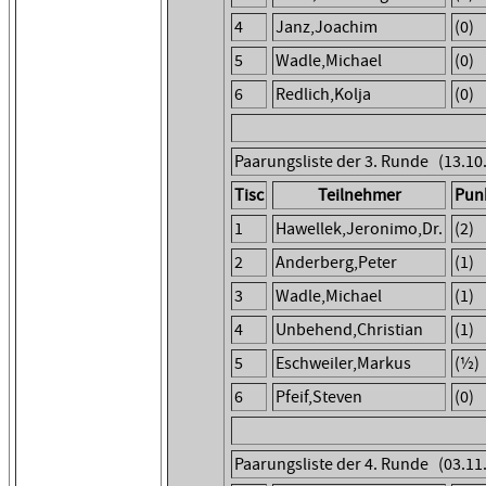
4
Janz,Joachim
(0)
5
Wadle,Michael
(0)
6
Redlich,Kolja
(0)
Paarungsliste der 3. Runde (13.10
Tisc
Teilnehmer
Pun
1
Hawellek,Jeronimo,Dr.
(2)
2
Anderberg,Peter
(1)
3
Wadle,Michael
(1)
4
Unbehend,Christian
(1)
5
Eschweiler,Markus
(½)
6
Pfeif,Steven
(0)
Paarungsliste der 4. Runde (03.11