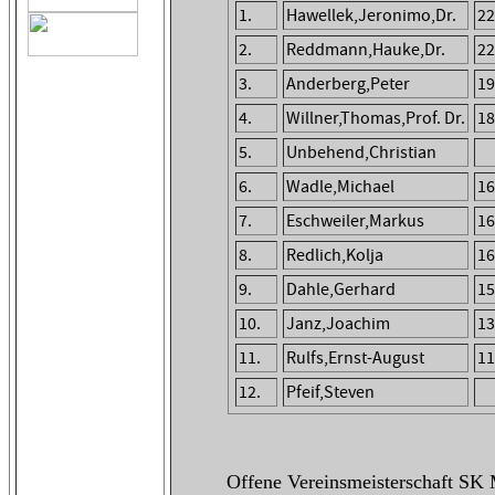
1.
Hawellek,Jeronimo,Dr.
22
2.
Reddmann,Hauke,Dr.
22
3.
Anderberg,Peter
19
4.
Willner,Thomas,Prof. Dr.
18
5.
Unbehend,Christian
6.
Wadle,Michael
16
7.
Eschweiler,Markus
16
8.
Redlich,Kolja
16
9.
Dahle,Gerhard
15
10.
Janz,Joachim
13
11.
Rulfs,Ernst-August
11
12.
Pfeif,Steven
Offene Vereinsmeisterschaft SK