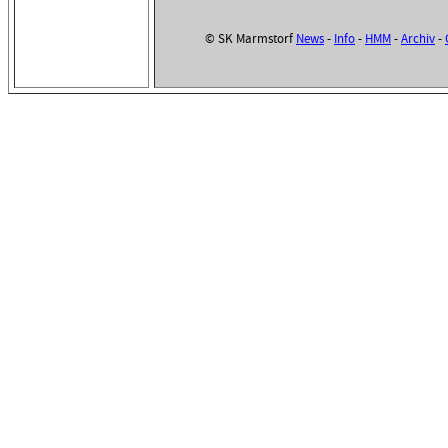
© SK Marmstorf
News
-
Info
-
HMM
-
Archiv
-