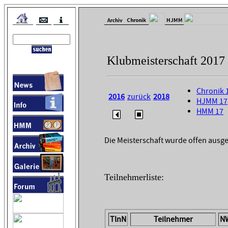
Klubmeisterschaft 2017
Chronik 
2016
zurück
2018
HJMM 17
HMM 17
Die Meisterschaft wurde offen ausg
Teilnehmerliste:
TlnN
Teilnehmer
N