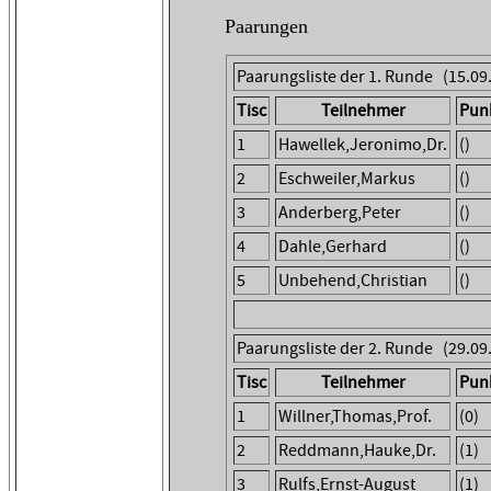
Paarungen
Paarungsliste der 1. Runde (15.09
Tisc
Teilnehmer
Pun
1
Hawellek,Jeronimo,Dr.
()
2
Eschweiler,Markus
()
3
Anderberg,Peter
()
4
Dahle,Gerhard
()
5
Unbehend,Christian
()
Paarungsliste der 2. Runde (29.09
Tisc
Teilnehmer
Pun
1
Willner,Thomas,Prof.
(0)
2
Reddmann,Hauke,Dr.
(1)
3
Rulfs,Ernst-August
(1)