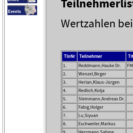
Teilnehmerlis
Wertzahlen bei
TlnNr
Teilnehmer
Ti
1.
Reddmann,Hauke Dr.
FM
2.
Wenzel,Birger
3.
Herlan,Klaus-Jürgen
4.
Redlich,Kolja
5.
Steinmann,Andreas Dr.
6.
Fabig,Holger
7.
Lu,Siyuan
8.
Eschweiler,Markus
9.
Herrmann,Sabine