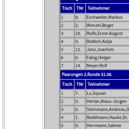
Tisch
TNr
Teilnehmer
1
8.
Eschweiler,Markus
2
2.
Wenzel,Birger
3
10.
Rulfs,Ernst-August
4
4.
Redlich,Kolja
5
12.
Janz,Joachim
6
6.
Fabig,Holger
7
14.
Meyer,Rolf
Paarungen 2.Runde 31.08.
Tisch
TNr
Teilnehmer
1
7.
Lu,Siyuan
2
3.
Herlan,Klaus-Jürgen
3
5.
Steinmann,Andreas,D
4
1.
Reddmann,Hauke,Dr.
5
9.
Herrmann,Sabine