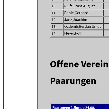
10.
Rulfs,Ernst-August
11.
Dahle,Gerhard
12.
Janz,Joachim
13.
Özdemir,Berdan Umut
14.
Meyer,Rolf
Offene Verei
Paarungen
Paarungen 1.Runde 24.08.