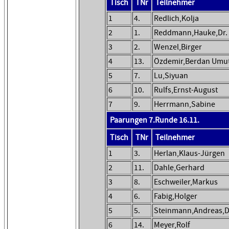
Tisch
TNr
Teilnehmer
1
4.
Redlich,Kolja
2
1.
Reddmann,Hauke,Dr.
3
2.
Wenzel,Birger
4
13.
Özdemir,Berdan Umu
5
7.
Lu,Siyuan
6
10.
Rulfs,Ernst-August
7
9.
Herrmann,Sabine
Paarungen 7.Runde 16.11.
Tisch
TNr
Teilnehmer
1
3.
Herlan,Klaus-Jürgen
2
11.
Dahle,Gerhard
3
8.
Eschweiler,Markus
4
6.
Fabig,Holger
5
5.
Steinmann,Andreas,D
6
14.
Meyer,Rolf