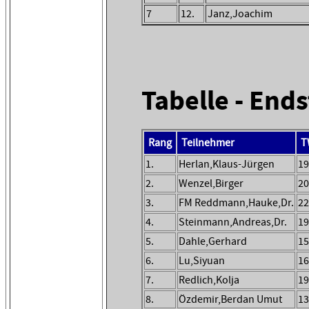
7
12.
Janz,Joachim
Tabelle - End
Rang
Teilnehmer
T
1.
Herlan,Klaus-Jürgen
19
2.
Wenzel,Birger
20
3.
FM Reddmann,Hauke,Dr.
22
4.
Steinmann,Andreas,Dr.
19
5.
Dahle,Gerhard
15
6.
Lu,Siyuan
16
7.
Redlich,Kolja
19
8.
Özdemir,Berdan Umut
13