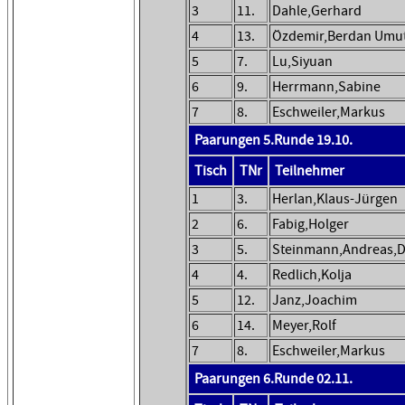
3
11.
Dahle,Gerhard
4
13.
Özdemir,Berdan Umu
5
7.
Lu,Siyuan
6
9.
Herrmann,Sabine
7
8.
Eschweiler,Markus
Paarungen 5.Runde 19.10.
Tisch
TNr
Teilnehmer
1
3.
Herlan,Klaus-Jürgen
2
6.
Fabig,Holger
3
5.
Steinmann,Andreas,D
4
4.
Redlich,Kolja
5
12.
Janz,Joachim
6
14.
Meyer,Rolf
7
8.
Eschweiler,Markus
Paarungen 6.Runde 02.11.