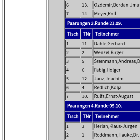
6
13.
Özdemir,Berdan Umu
7
14.
Meyer,Rolf
Paarungen 3.Runde 21.09.
Tisch
TNr
Teilnehmer
1
11.
Dahle,Gerhard
2
2.
Wenzel,Birger
3
5.
Steinmann,Andreas,D
4
6.
Fabig,Holger
5
12.
Janz,Joachim
6
4.
Redlich,Kolja
7
10.
Rulfs,Ernst-August
Paarungen 4.Runde 05.10.
Tisch
TNr
Teilnehmer
1
3.
Herlan,Klaus-Jürgen
2
1.
Reddmann,Hauke,Dr.